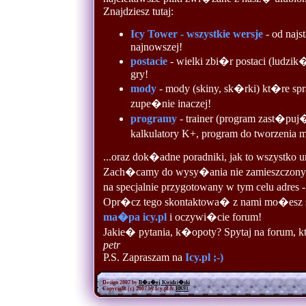
Znajdziesz tutaj:
Icy Tower - wszystkie wersje
- od najst
najnowszej!
postacie
- wielki zbi�r postaci (ludzi
gry!
mody
- mody (skiny, sk�rki) kt�re 
zupe�nie inaczej!
programy
- trainer (program zast�puj
kalkulatory K+, program do tworzenia 
...oraz dok�adne poradniki, jak to wszystko
Zach�camy do wysy�ania nie zamieszczonych
na specjalnie przygotowany w tym celu adres 
Opr�cz tego skontaktowa� z nami mo�esz 
ma�pa icy.pl
i oczywi�cie forum!
Jakie� pytania, k�opoty? Spytaj na forum,
petr
P.S. Zapraszam na
Icy.pl ;-)
Design 2007 by
B�a�ej Kwidzi�ski
Copyright (c) 2007 by Icy.pl &
BK91