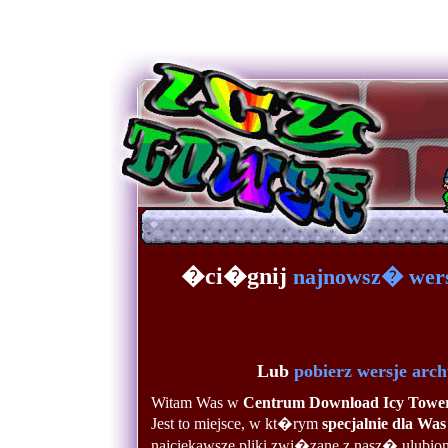
�ci�gnij
najnowsz� wer
Lub
pobierz wersje arch
Witam Was w
Centrum Download Icy Towe
Jest to miejsce, w kt�rym
specjalnie dla Was
najciekawsze pliki zwi�zane z nasz� ulubio